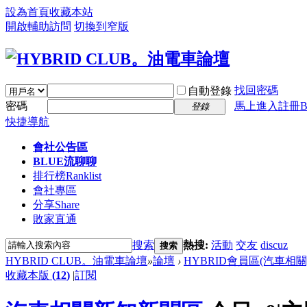
設為首頁
收藏本站
開啟輔助訪問
切換到窄版
找回密碼
自動登錄
密碼
馬上進入註冊B
登錄
快捷導航
會社公告區
BLUE流聊聊
排行榜
Ranklist
會社專區
分享
Share
敗家直通
搜索
熱搜:
活動
交友
discuz
搜索
HYBRID CLUB。油電車論壇
»
論壇
›
HYBRID會員區(汽車相關
收藏本版
(
12
)
|
訂閱