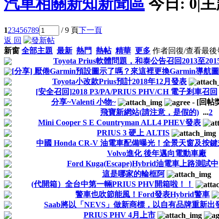
汽車相關新知新聞區
今日:
0
|
主
1
2
3
4
5
6
7
8
9
/ 9 頁
下一頁
返 回
新窗
全部主題
最新
熱門
熱帖
精華
更多
作者
回復/查看
最後
Toyota Prius軟體問題，和泰公告召回2013至2
[分享] 厭倦Garmin預設圖示了嗎？來這裡更換Garmin導航
Toyota小改款Prius預計2018年12月發表
[安全召回]2018 P3/PA/PRIUS PHV/CH 電子剎車召回
分享~Valenti 小物~
-
[回帖
飛寶新網站(請注意，是假的)
...
2
Mini Cooper S E Countryman ALL4 PHEV發表
PRIUS 3 硬上 ALTIS
中國 Honda CR-V 油電車配備曝光！全景天窗及按
Volvo進化 後年邁向電動車廠
Ford Kuga(Escape)Hybrid油電車上路測試中
這是哪家的輪框阿
(代開箱）全台中第一輛PRIUS PHV開箱啦！！
警車也吹節能風！Ford發表Hybrid警車
Saab將以「NEVS」做新商標，以自有品牌重新出
PRIUS PHV 4月上市