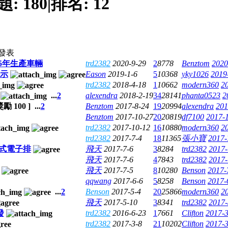
題:
180
|
排名:
12
發表
015年生產車輛
trd2382
2020-9-29
2
8778
Benztom
2020
圖示
Eason
2019-1-6
5
10368
yky1026
2019
trd2382
2018-4-18
1
10662
modern360
2
...
2
alexendra
2018-2-19
34
28141
phanta0523
2
獎勵
100
]
...
2
Benztom
2017-8-24
19
20994
alexendra
201
Benztom
2017-10-27
20
20819
df7100
2017-1
trd2382
2017-10-12
16
10880
modern360
2
trd2382
2017-7-4
18
11365
張小寶
2017-
鍵式電子排
飛天
2017-7-6
3
8284
trd2382
2017-
飛天
2017-7-6
4
7843
trd2382
2017-
飛天
2017-7-5
8
10280
Benson
2017-
qqwang
2017-6-6
5
8258
Benson
2017-
...
2
Benson
2017-5-4
20
25866
modern360
2
飛天
2017-5-10
3
8341
trd2382
2017-
發
trd2382
2016-6-23
1
7661
Clifton
2017-3
trd2382
2017-3-8
21
10202
Clifton
2017-3