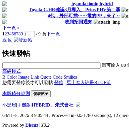
hyundai ioniq hybrid
Toyota C-HR確認3月導入、Prius PHV第二季
4代，外部可插⋯⋯電的PP，來了～
收到招回通知
下一頁 »
1
2
3
4
5
6
7
8
9
/ 9 頁
下一頁
返 回
快速發帖
還可輸入
80
高級模式
B
Color
Image
Link
Quote
Code
Smilies
您需要登錄後才可以發帖
登錄
|
馬上進入註冊BLUE流
本版積分規則
發表帖子
小黑屋
|
手機版
|
HYBRID。朱式會社
GMT+8, 2026-8-9 05:44
, Processed in 0.031780 second(s), 12 querie
Powered by
Discuz!
X3.2