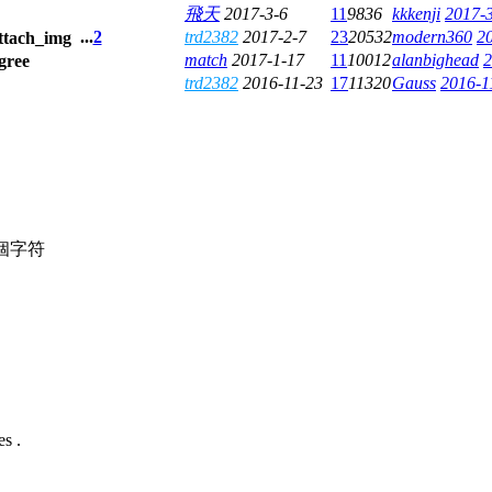
飛天
2017-3-6
11
9836
kkkenji
2017-3
...
2
trd2382
2017-2-7
23
20532
modern360
2
match
2017-1-17
11
10012
alanbighead
2
trd2382
2016-11-23
17
11320
Gauss
2016-1
個字符
s .