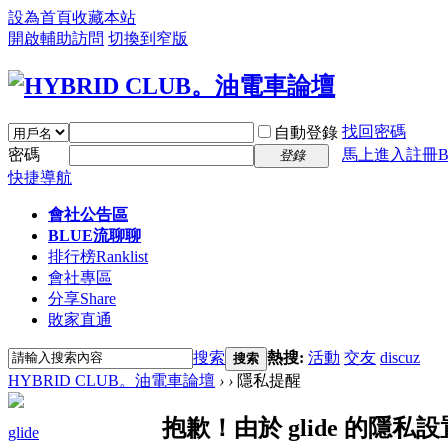
設為首頁
收藏本站
開啟輔助訪問
切換到窄版
找回密碼
自動登錄
密碼
馬上進入註冊B
登錄
快捷導航
會社公告區
BLUE流聊聊
排行榜
Ranklist
會社專區
分享
Share
敗家直通
搜索
熱搜:
活動
交友
discuz
搜索
HYBRID CLUB。油電車論壇
›
›
隱私提醒
抱歉！由於 glide 的隱
glide