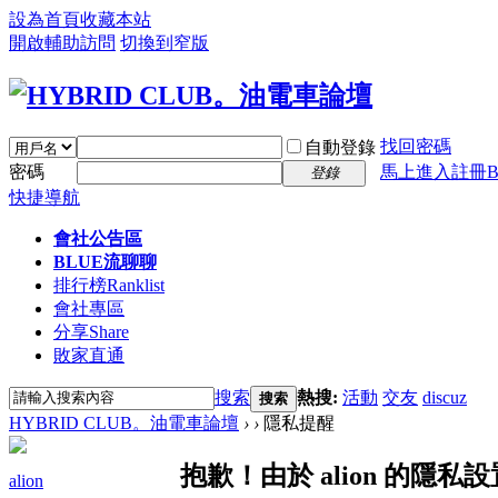
設為首頁
收藏本站
開啟輔助訪問
切換到窄版
找回密碼
自動登錄
密碼
馬上進入註冊B
登錄
快捷導航
會社公告區
BLUE流聊聊
排行榜
Ranklist
會社專區
分享
Share
敗家直通
搜索
熱搜:
活動
交友
discuz
搜索
HYBRID CLUB。油電車論壇
›
›
隱私提醒
抱歉！由於 alion 的隱
alion