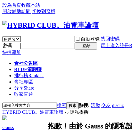
設為首頁
收藏本站
開啟輔助訪問
切換到窄版
找回密碼
自動登錄
密碼
馬上進入註冊B
登錄
快捷導航
會社公告區
BLUE流聊聊
排行榜
Ranklist
會社專區
分享
Share
敗家直通
搜索
熱搜:
活動
交友
discuz
搜索
HYBRID CLUB。油電車論壇
›
›
隱私提醒
抱歉！由於 Gauss 的
Gauss